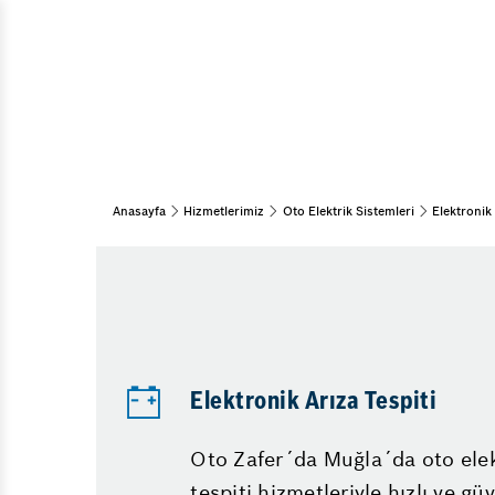
Direksiyon Kutu
Araç Bakım & Onarım
Marş Dinamosu 
Bahar Bakımı
Kış Bakımı
Araba Gaz Yemi
Periyodik Bakım
Kaporta Çürük 
Oto Muayene ve Bakım
Otomatik Şanzım
Anasayfa
Hizmetlerimiz
Oto Elektrik Sistemleri
Elektronik 
Oto Fren Sistemleri
Hibrit Araç Serv
Fren İnovasyonları
Fren Onarımı
Elektronik Arıza Tespiti
Oto Zafer´da Muğla´da oto elektr
tespiti hizmetleriyle hızlı ve gü